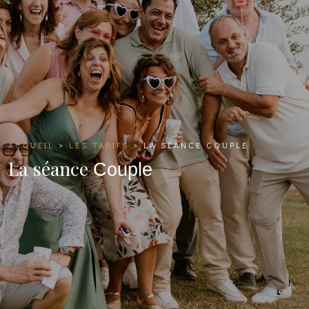
ACCUEIL
>
LES TARIFS
>
LA SÉANCE
COUPLE
La séance
Couple