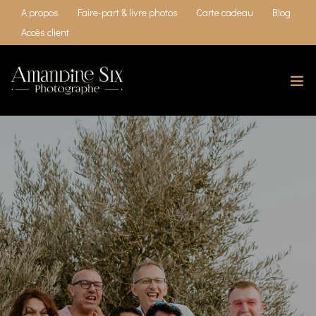
A propos
Faire-part & livre photos
Carte cadeau
Blog
Accès client