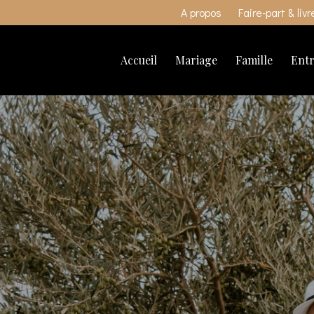
A propos
Faire-part & liv
Accueil
Mariage
Famille
Entr