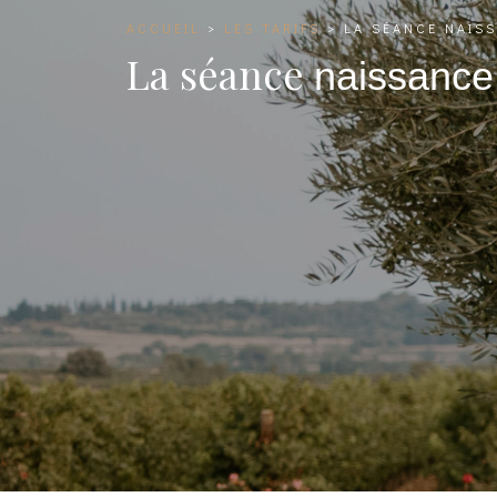
ACCUEIL
>
LES TARIFS
>
LA SÉANCE
NAIS
La séance
naissance