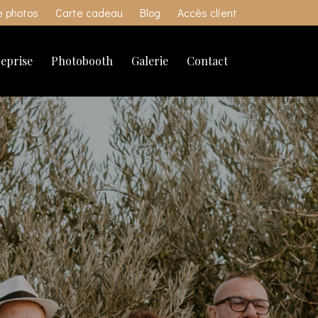
re photos
Carte cadeau
Blog
Accès client
eprise
Photobooth
Galerie
Contact